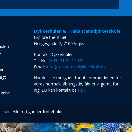
Dykkerhulen & Trekantensdykkerskole
Explore the Blue!
Norgesgade 7, 7100 Vejle.
hulen
r
Kontakt Dykkerhulen:
Tlf. Nr.:
(+45) 71 84 11 33
r
Email:
info@trekantensdykkerskole.dk
er
agt
Har du ikke mulighed for at kommer inden for
vores normale åbningstid, åbner vi gerne for
r
dig. Du kan kontakt os
HER
.
ngelser
kole. Alle rettigheder forbeholdes.