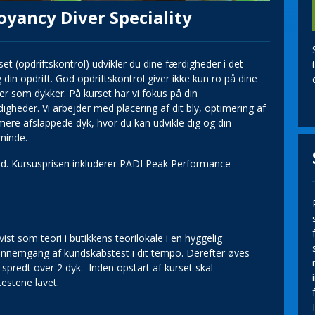
yancy Diver Speciality
 (opdriftskontrol) udvikler du dine færdigheder i det
 din opdrift. God opdriftskontrol giver ikke kun ro på dine
er som dykker. På kurset har vi fokus på din
digheder. Vi arbejder med placering af dit bly, optimering af
g mere afslappede dyk, hvor du kan udvikle dig og din
 minde.
vand. Kursusprisen inkluderer PADI Peak Performance
t som teori i butikkens teorilokale i en hyggelig
gennemgang af kundskabstest i dit tempo. Derefter øves
 spredt over 2 dyk. Inden opstart af kurset skal
estene lavet.