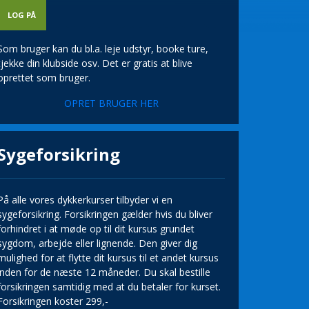
Som bruger kan du bl.a. leje udstyr, booke ture,
tjekke din klubside osv. Det er gratis at blive
oprettet som bruger.
OPRET BRUGER HER
Sygeforsikring
På alle vores dykkerkurser tilbyder vi en
sygeforsikring. Forsikringen gælder hvis du bliver
forhindret i at møde op til dit kursus grundet
sygdom, arbejde eller lignende. Den giver dig
mulighed for at flytte dit kursus til et andet kursus
inden for de næste 12 måneder. Du skal bestille
forsikringen samtidig med at du betaler for kurset.
Forsikringen koster 299,-