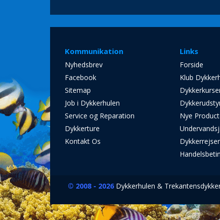
Kommunikation
Links
Nyhedsbrev
Forside
Facebook
Klub Dykker
Sitemap
Dykkerkurse
Job i Dykkerhulen
Dykkerudsty
Service og Reparation
Nye Product
Dykkerture
Undervandsj
Kontakt Os
Dykkerrejse
Handelsbeti
© 2008 - 2026
Dykkerhulen & Trekantensdykkers