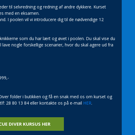
eder til selvredning og redning af andre dykkere. Kurset
ttes med en eksamen.
d. I poolen vil vi introducere dig til de nødvendige 12
eknikkerne som du har lært og øvet i poolen. Du skal vise du
 lave nogle forskellige scenarier, hvor du skal agere ud fra
999,-
iver folder i butikken og få en snak med os om kurset og
 tlf: 28 80 13 84 eller kontakte os på e-mail
HER
.
CUE DIVER KURSUS HER