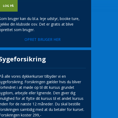
Som bruger kan du bl.a. leje udstyr, booke ture,
tjekke din klubside osv. Det er gratis at blive
oprettet som bruger.
OPRET BRUGER HER
Sygeforsikring
På alle vores dykkerkurser tilbyder vi en
sygeforsikring. Forsikringen gælder hvis du bliver
forhindret i at møde op til dit kursus grundet
sygdom, arbejde eller lignende. Den giver dig
mulighed for at flytte dit kursus til et andet kursus
inden for de næste 12 måneder. Du skal bestille
forsikringen samtidig med at du betaler for kurset.
Forsikringen koster 299,-