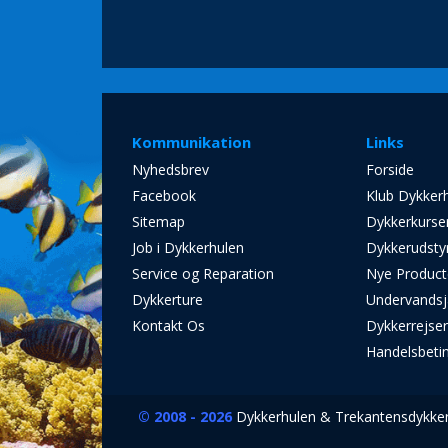
Kommunikation
Links
Nyhedsbrev
Forside
Facebook
Klub Dykker
Sitemap
Dykkerkurse
Job i Dykkerhulen
Dykkerudsty
Service og Reparation
Nye Product
Dykkerture
Undervandsj
Kontakt Os
Dykkerrejse
Handelsbeti
© 2008 - 2026
Dykkerhulen & Trekantensdykkers