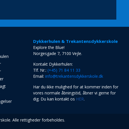
Dykkerhulen & Trekantensdykkerskole
Explore the Blue!
Norgesgade 7, 7100 Vejle.
hulen
r
Kontakt Dykkerhulen:
Tlf. Nr.:
(+45) 71 84 11 33
r
Email:
info@trekantensdykkerskole.dk
er
agt
Har du ikke mulighed for at kommer inden for
vores normale åbningstid, åbner vi gerne for
r
dig. Du kan kontakt os
HER
.
ngelser
kole. Alle rettigheder forbeholdes.