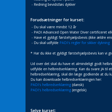
- Redning bevidstløs dykker
Forudsætninger for kurset:
- Du skal være mindst 12 år
- PADI Advanced Open Water Diver certificeret ell
- Have et gyldigt førstehjælpsbevis (ikke ældre end
- Du skal udfylde
PADI's regler for sikker dykning
* Har du ikke et gyldigt førstehjælpsbevis kan vi 
Ud over det skal du have et almindeligt godt helbr
udfylde en helbredserklæring. Kan du svare JA til e
helbredserklæring, skal din læge godkende at du ka
Du kan downloade helbredserklæringen her:
PADI's helbredserklæring
(dansk)
PADI's helbredserklæring
(engelsk)
Selve kurset: